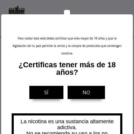
0
Menu
Buscar
Iniciar sesión
Ver carrito
Para visitar esta web debes certificar que eres mayor de 18 años y que la
Inicio
Accesorios
Pyrex de Repuesto
Depósito de Pyrex para iTank T 6ml
legislación de tu país permite la venta y la compra de productos que contengan
- Vaporesso
nicotina.
¿Certificas tener más de 18
años?
SÍ
NO
La nicotina es una sustancia altamente
adictiva.
No se recomienda su uso a los no