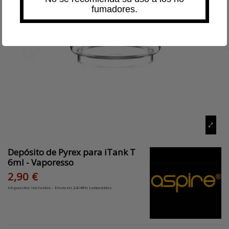
fumadores.
Depósito de Pyrex para iTank T
6ml - Vaporesso
2,90 €
Impuestos incluidos
- Envío en 24/48h Laborables