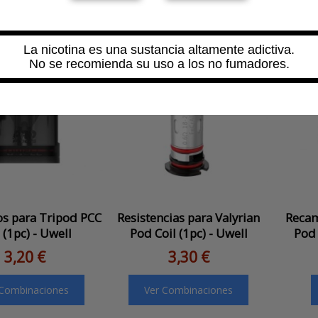
La nicotina es una sustancia altamente adictiva.
No se recomienda su uso a los no fumadores.
s para Tripod PCC
Resistencias para Valyrian
Recam
(1pc) - Uwell
Pod Coil (1pc) - Uwell
Pod 
3,20 €
3,30 €
 Combinaciones
Ver Combinaciones