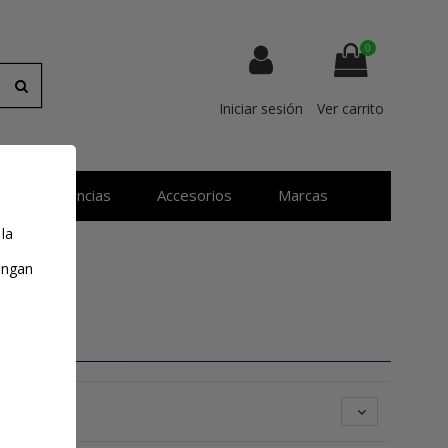
0
Iniciar sesión
Ver carrito
Resistencias
Accesorios
Marcas
 la
tengan