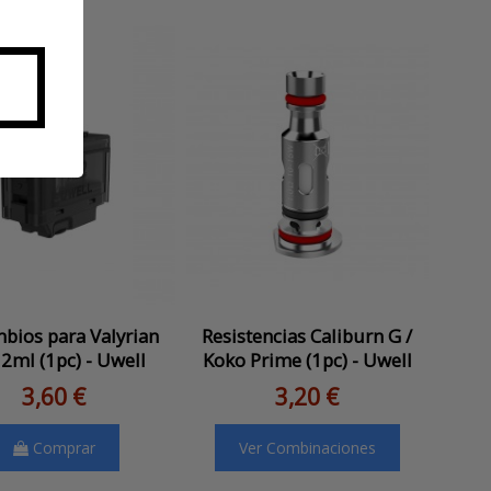
bios para Valyrian
Resistencias Caliburn G /
2ml (1pc) - Uwell
Koko Prime (1pc) - Uwell
3,60 €
3,20 €
Comprar
Ver Combinaciones