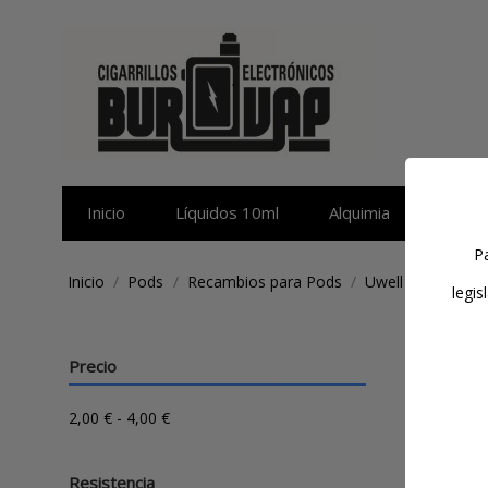
Inicio
Líquidos 10ml
Alquimia
Sales 
Pa
Inicio
Pods
Recambios para Pods
Uwell
legis
Uwell
Precio
2,00 € - 4,00 €
Filtra
Resistencia