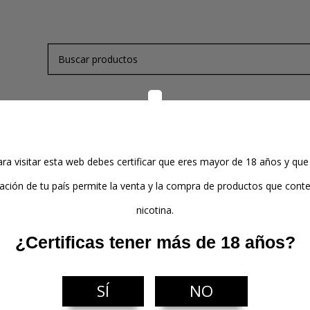
de Nicotina
Kits y Mods
Atomizadores
Pods
ra visitar esta web debes certificar que eres mayor de 18 años y que
lación de tu país permite la venta y la compra de productos que con
nicotina.
¿Certificas tener más de 18 años?
r
SÍ
NO