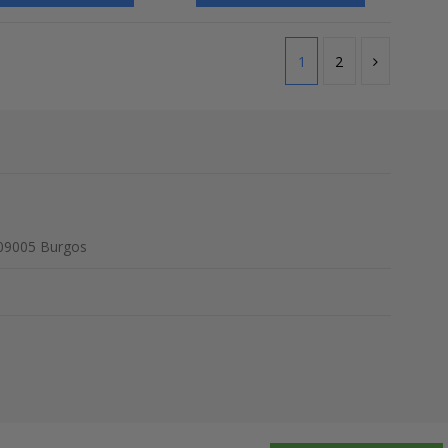
1
2
 09005 Burgos