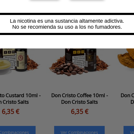
La nicotina es una sustancia altamente adictiva.
No se recomienda su uso a los no fumadores.
to Custard 10ml -
Don Cristo Coffee 10ml -
Don C
 Cristo Salts
Don Cristo Salts
D
6,35 €
6,35 €
 Combinaciones
Ver Combinaciones
V