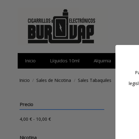
Inicio
Líquidos 10ml
Alquimia
Sales 
Pa
Inicio
Sales de Nicotina
Sales Tabaquiles
legis
Sales 
Precio
4,00 € - 10,00 €
Filtra
Nicotina