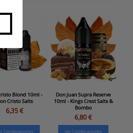
risto Blond 10ml -
Don Juan Supra Reserve
on Cristo Salts
10ml - Kings Crest Salts &
Bombo
6,35 €
6,80 €
er Combinaciones
Ver Combinaciones