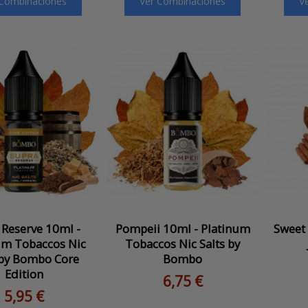
 Combinaciones
Ver Combinaciones
V
 Reserve 10ml -
Pompeii 10ml - Platinum
Sweet 
um Tobaccos Nic
Tobaccos Nic Salts by
 by Bombo Core
Bombo
Edition
6,75 €
5,95 €