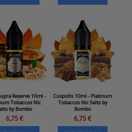
upra Reserve 10ml -
Cuspidis 10ml - Platinum
inum Tobaccos Nic
Tobaccos Nic Salts by
alts by Bombo
Bombo
6,75 €
6,75 €