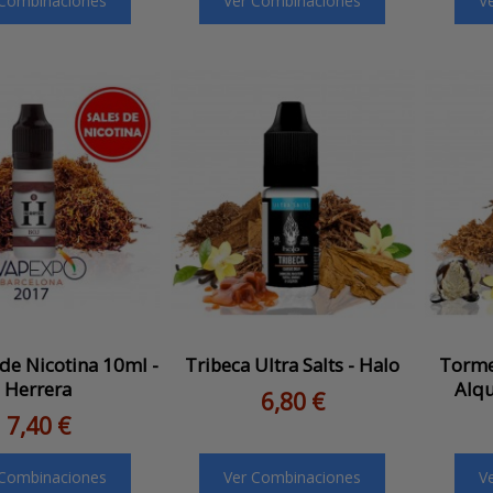
 Combinaciones
Ver Combinaciones
V
 de Nicotina 10ml -
Tribeca Ultra Salts - Halo
Tormen
Herrera
Alqu
6,80 €
7,40 €
 Combinaciones
Ver Combinaciones
V