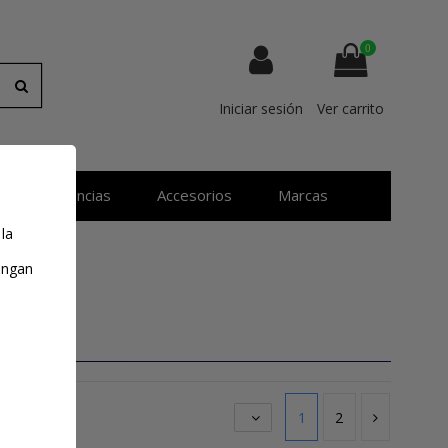
0
Iniciar sesión
Ver carrito
Resistencias
Accesorios
Marcas
 la
tengan
1
2