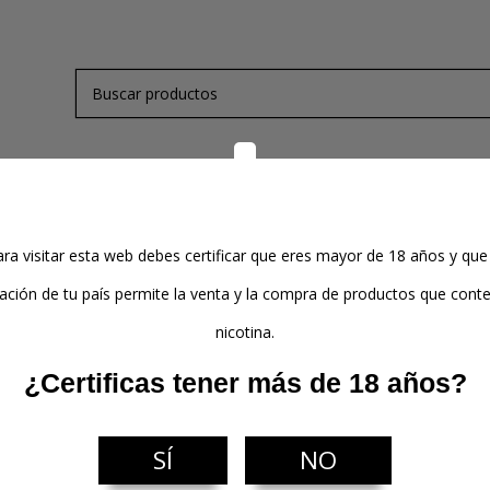
de Nicotina
Kits y Mods
Atomizadores
Pods
ra visitar esta web debes certificar que eres mayor de 18 años y que
lación de tu país permite la venta y la compra de productos que con
nicotina.
Tabaquiles
¿Certificas tener más de 18 años?
SÍ
NO
r