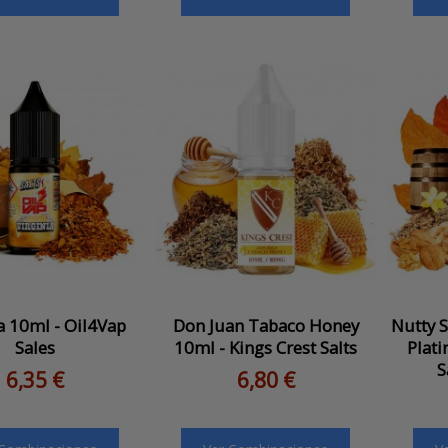
a 10ml - Oil4Vap
Don Juan Tabaco Honey
Nutty S
Sales
10ml - Kings Crest Salts
Plat
S
6,35 €
6,80 €