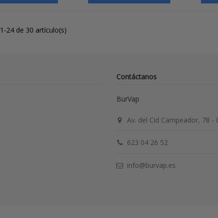
-24 de 30 artículo(s)
Contáctanos
BurVap
Av. del Cid Campeador, 78 -
623 04 26 52
info@burvap.es