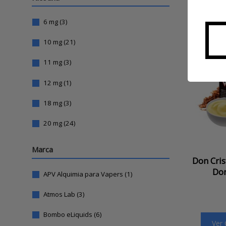
6 mg
(3)
10 mg
(21)
11 mg
(3)
12 mg
(1)
18 mg
(3)
20 mg
(24)
Marca
Don Cris
Don
APV Alquimia para Vapers
(1)
Atmos Lab
(3)
Bombo eLiquids
(6)
Ver