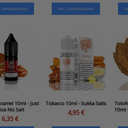
 Combinaciones
Ver Combinaciones
V
ramel 10ml - Just
Tobacco 10ml - Sukka Salts
Toloñ
ice Nic Salt
10ml 
4,95 €
6,35 €