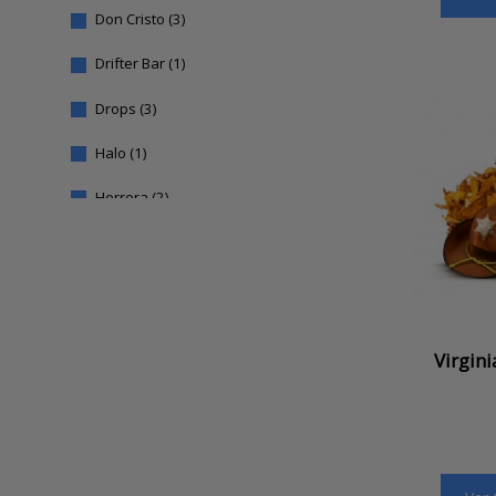
Don Cristo
(3)
Drifter Bar
(1)
Drops
(3)
Halo
(1)
Herrera
(2)
Just Juice E-Liquids
(4)
Kings Crest
(3)
Oil4vap
(1)
Virgini
Shaman Juice
(1)