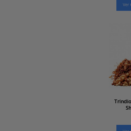
Ver
Trindio
Sh