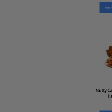
Ver
Nutty Ca
Ju