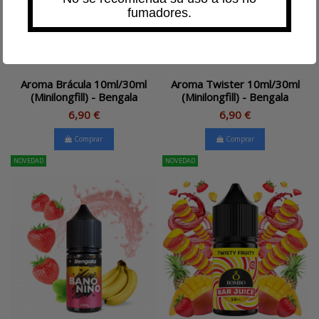
fumadores.
Aroma Brácula 10ml/30ml
Aroma Twister 10ml/30ml
(Minilongfill) - Bengala
(Minilongfill) - Bengala
6,90 €
6,90 €
Comprar
Comprar
NOVEDAD
NOVEDAD