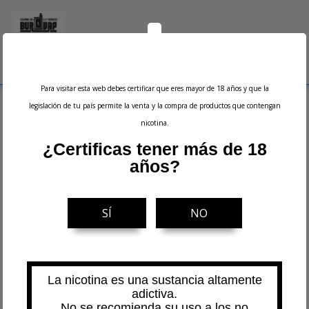
0
Menu
Buscar
Iniciar sesión
Ver carrito
Para visitar esta web debes certificar que eres mayor de 18 años y que la
Inicio
Alquimia
Aromas Longfill 10/30 ml
Frutales
legislación de tu país permite la venta y la compra de productos que contengan
nicotina.
Frutales
¿Certificas tener más de 18
años?
24
NOVEDAD
NOVEDAD
SÍ
NO
La nicotina es una sustancia altamente
adictiva.
No se recomienda su uso a los no