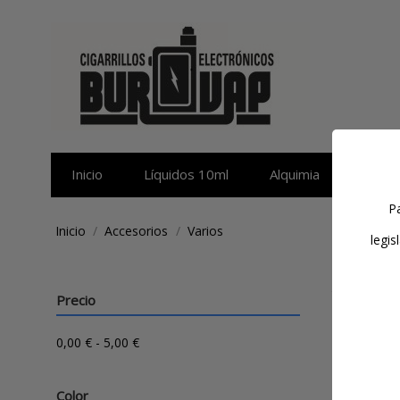
Inicio
Líquidos 10ml
Alquimia
Sales 
Pa
Inicio
Accesorios
Varios
legis
Varios
Precio
0,00 € - 5,00 €
Filtra
Color