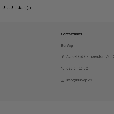
-3 de 3 artículo(s)
Contáctanos
BurVap
Av. del Cid Campeador, 78 -
623 04 26 52
info@burvap.es