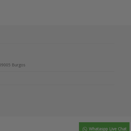
 09005 Burgos
Whataspp Live Chat