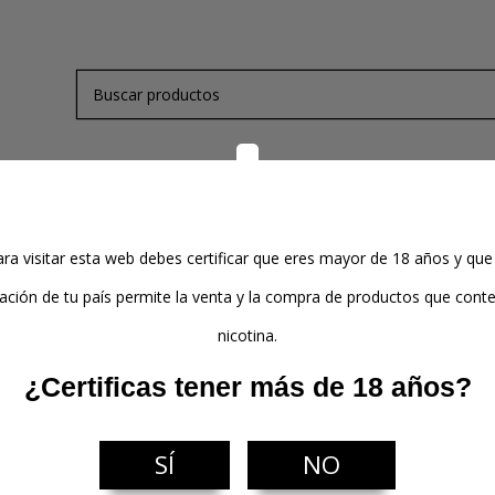
de Nicotina
Kits y Mods
Atomizadores
Pods
ra visitar esta web debes certificar que eres mayor de 18 años y que
lación de tu país permite la venta y la compra de productos que con
nicotina.
¿Certificas tener más de 18 años?
r
SÍ
NO