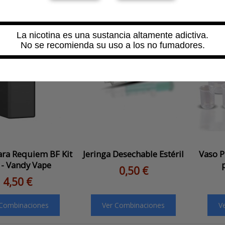
La nicotina es una sustancia altamente adictiva.
No se recomienda su uso a los no fumadores.
ara Requiem BF Kit
Jeringa Desechable Estéril
Vaso P
 - Vandy Vape
0,50 €
4,50 €
 Combinaciones
Ver Combinaciones
V