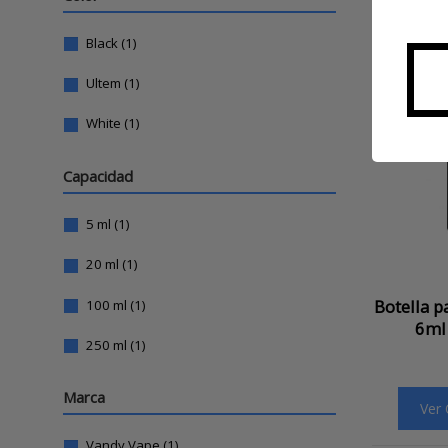
Black
(1)
Ultem
(1)
White
(1)
Capacidad
5 ml
(1)
20 ml
(1)
Botella p
100 ml
(1)
6ml
250 ml
(1)
Marca
Ver
Vandy Vape
(1)