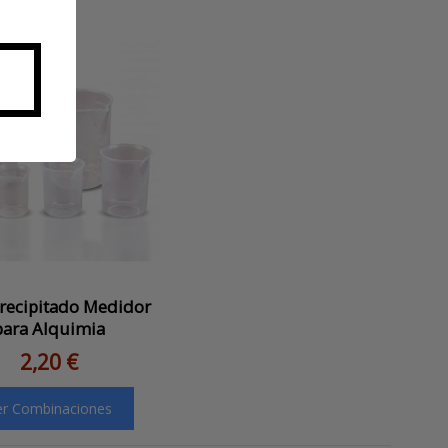
recipitado Medidor
para Alquimia
2,20 €
er Combinaciones