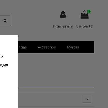
0
Iniciar sesión
Ver carrito
Resistencias
Accesorios
Marcas
 la
tengan