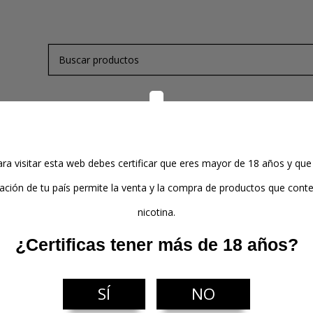
de Nicotina
Kits y Mods
Atomizadores
Pods
ra visitar esta web debes certificar que eres mayor de 18 años y que
lación de tu país permite la venta y la compra de productos que con
nicotina.
x
¿Certificas tener más de 18 años?
productos
SÍ
NO