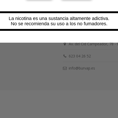
La nicotina es una sustancia altamente adictiva.
Contáctanos
No se recomienda su uso a los no fumadores.
BurVap
Av. del Cid Campeador, 78 -
623 04 26 52
info@burvap.es