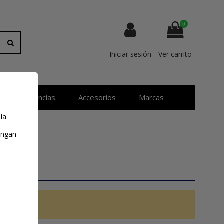
0
Iniciar sesión
Ver carrito
Resistencias
Accesorios
Marcas
 la
tengan