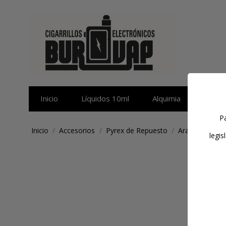
Inicio
Líquidos 10ml
Alquimia
Sales 
Pa
Inicio
Accesorios
Pyrex de Repuesto
Aramax
legis
Arama
No hay 