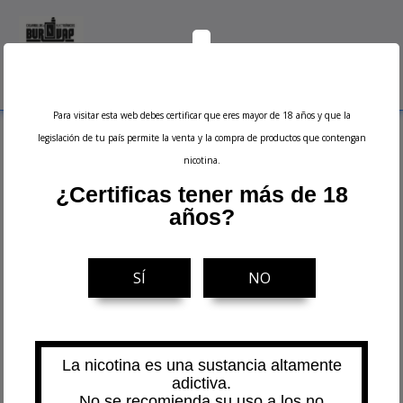
0
Menu
Buscar
Iniciar sesión
Ver carrito
Para visitar esta web debes certificar que eres mayor de 18 años y que la
Inicio
Accesorios
Boquillas (Drip Tips)
legislación de tu país permite la venta y la compra de productos que contengan
nicotina.
Boquillas (Drip Tips)
¿Certificas tener más de 18
años?
Filtrar
SÍ
NO
La nicotina es una sustancia altamente
adictiva.
No se recomienda su uso a los no