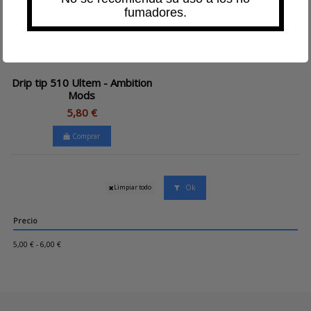
fumadores.
Drip tip 510 Ultem - Ambition
Mods
5,80 €
Comprar
Ok
Limpiar todo
Precio
5,00 € - 6,00 €