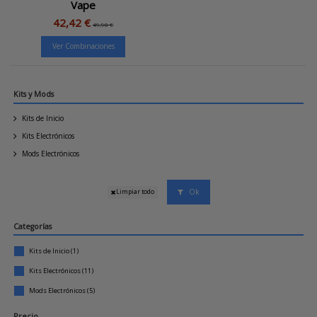
Vape
42,42 €
49,90 €
Ver Combinaciones
Kits y Mods
Kits de Inicio
Kits Electrónicos
Mods Electrónicos
Ok
Limpiar todo
Categorías
Kits de Inicio
(1)
Kits Electrónicos
(11)
Mods Electrónicos
(5)
Precio