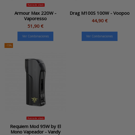
Fuera de stock
Armour Max 220W -
Drag M100S 100W - Voopoo
Vaporesso
44,90 €
51,90 €
Ver Combinaciones
Ver Combinaciones
-15%
Fuera de stock
Requiem Mod 95W by El
Mono Vapeador - Vandy