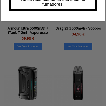
fumadores.
Armour Ultra 5500mAh +
Drag S3 3000mAh - Voopoo
iTank T 2ml - Vaporesso
34,90 €
59,90 €
Ver Combinaciones
Ver Combinaciones