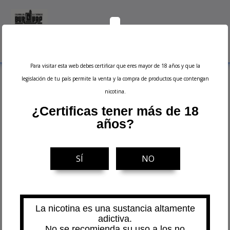
0
Menu
Buscar
Iniciar sesión
Ver carrito
Para visitar esta web debes certificar que eres mayor de 18 años y que la
Inicio
Kits y Mods
legislación de tu país permite la venta y la compra de productos que contengan
nicotina.
Kits y Mods
¿Certificas tener más de 18
años?
Filtrar
NOVEDAD
NOVEDAD
SÍ
NO
La nicotina es una sustancia altamente
adictiva.
No se recomienda su uso a los no