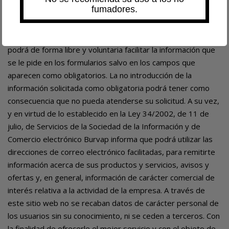
fumadores.
sector. Burvap se compromete a tratar de forma
confidencial los datos de carácter personal facilitados y a no
comunicar o ceder dicha información a terceros. Usted
podrá de forma libre y voluntaria facilitar la información que
se le pide en los formularios salvo en los campos que
aparecen como obligatorios. La no introducción de la
información solicitada como obligatoria podrá tener como
consecuencia que no pueda atenderse su solicitud. A su vez,
y en virtud de lo establecido en la Ley 34/2002, de 11 de
julio, de Servicios de la Sociedad de la Información y de
Comercio electrónico Burvap informa que podrá utilizar las
direcciones de correo electrónico facilitadas, para remitirte
información acerca de sus productos y servicios, avisos y
ofertas y, en general, información de carácter comercial de
interés relativa a la actividad de la empresa. A través de
este sitio web no se recaban datos de carácter personal de
los usuarios sin su conocimiento, ni se ceden a terceros. Con
la finalidad de ofrecerle el mejor servicio y con el objeto de