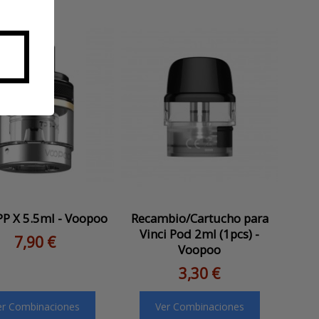
P X 5.5ml - Voopoo
Recambio/Cartucho para
Vinci Pod 2ml (1pcs) -
7,90 €
Voopoo
3,30 €
er Combinaciones
Ver Combinaciones