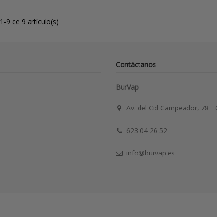
-9 de 9 artículo(s)
Contáctanos
BurVap
Av. del Cid Campeador, 78 -
623 04 26 52
info@burvap.es