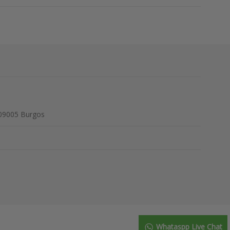
 09005 Burgos
Whataspp Live Chat