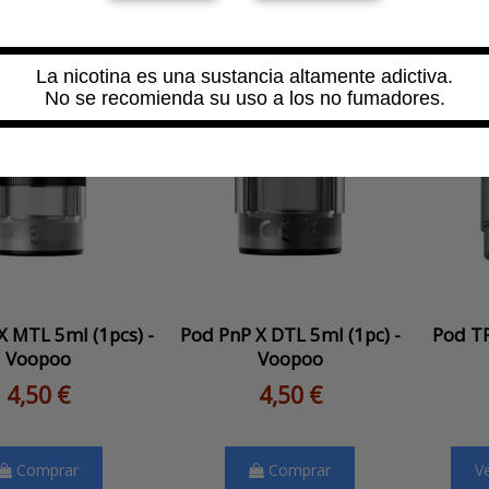
La nicotina es una sustancia altamente adictiva.
No se recomienda su uso a los no fumadores.
X MTL 5ml (1pcs) -
Pod PnP X DTL 5ml (1pc) -
Pod TP
Voopoo
Voopoo
4,50 €
4,50 €
Comprar
Comprar
V