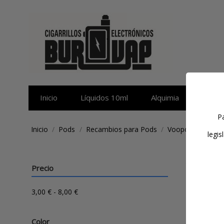
Inicio
Líquidos 10ml
Alquimia
Sales 
Pa
Inicio
Pods
Recambios para Pods
Voopoo
legis
Voopo
Precio
3,00 € - 8,00 €
Filtra
Color