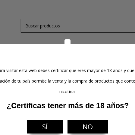
de Nicotina
Kits y Mods
Atomizadores
Pods
ra visitar esta web debes certificar que eres mayor de 18 años y que
lación de tu país permite la venta y la compra de productos que con
nicotina.
o
¿Certificas tener más de 18 años?
r
SÍ
NO