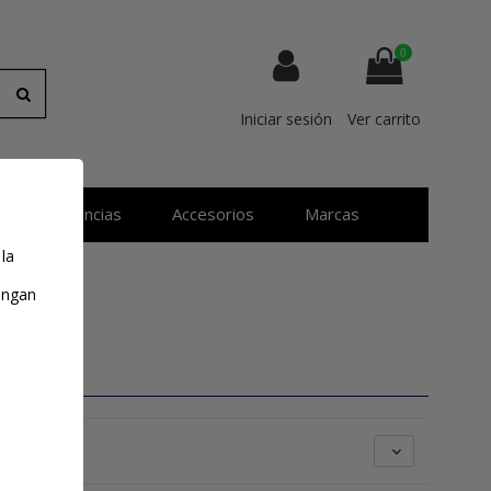
0
Iniciar sesión
Ver carrito
Resistencias
Accesorios
Marcas
 la
tengan