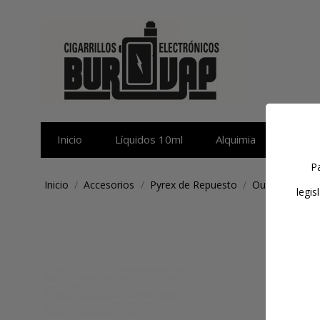
Inicio
Líquidos 10ml
Alquimia
Sales 
Pa
Inicio
Accesorios
Pyrex de Repuesto
Oumier
Cri
legis