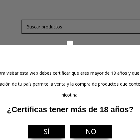
de Nicotina
Kits y Mods
Atomizadores
Pods
ra visitar esta web debes certificar que eres mayor de 18 años y que
stal Pyrex de recambio para Wasp Nano RTA 3ml - Oumier
lación de tu país permite la venta y la compra de productos que con
nicotina.
Cristal Pyrex de recambio para Wasp
¿Certificas tener más de 18 años?
Nano RTA 3ml - Oumier
2,90 €
SÍ
NO
Impuestos incluidos
- Envío en 24/48h Laborables