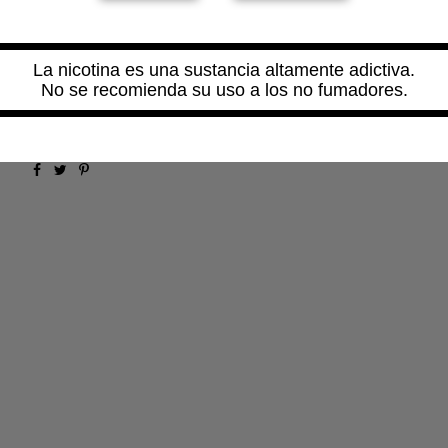
Cristal Pyrex de recambio para
Wasp Nano RTA
.
La nicotina es una sustancia altamente adictiva.
No se recomienda su uso a los no fumadores.
Comprar