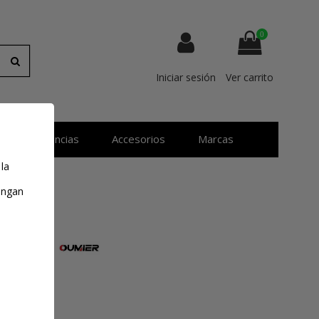
0
Iniciar sesión
Ver carrito
Resistencias
Accesorios
Marcas
 la
tengan