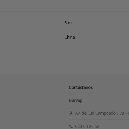
3 ml
China
Contáctanos
BurVap
Av. del Cid Campeador, 78 -
623 04 26 52