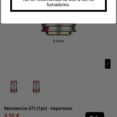
fumadores.
Resistencia GTi (1pc) - Vaporesso
3,50 €