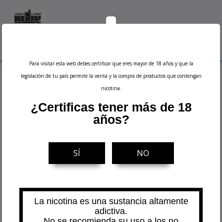
0
Menu
Buscar
Iniciar sesión
Ver carrito
Para visitar esta web debes certificar que eres mayor de 18 años y que la
Inicio
Resistencias
Resistencias Comerciales
Vaporesso
Resistencia
legislación de tu país permite la venta y la compra de productos que contengan
GTi (1pc) - Vaporesso
nicotina.
¿Certificas tener más de 18
años?
SÍ
NO
La nicotina es una sustancia altamente
adictiva.
No se recomienda su uso a los no