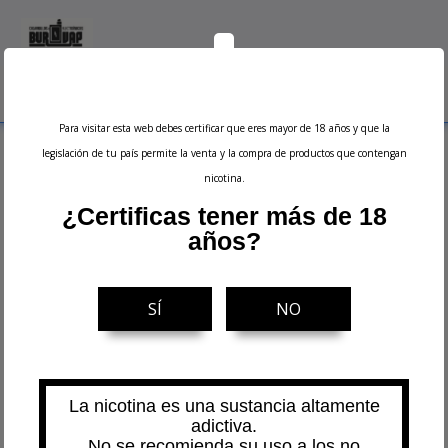
0
Menu
Buscar
Iniciar sesión
Ver carrito
Para visitar esta web debes certificar que eres mayor de 18 años y que la
Inicio
Accesorios
Pyrex de Repuesto
Uwell
Cristal Pyrex de Repuesto
legislación de tu país permite la venta y la compra de productos que contengan
para Crown V (5ml) - Uwell
nicotina.
¿Certificas tener más de 18
años?
SÍ
NO
La nicotina es una sustancia altamente
adictiva.
No se recomienda su uso a los no