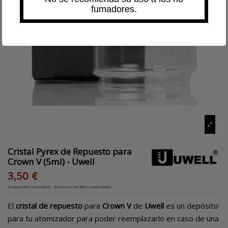
fumadores.
Cristal Pyrex de Repuesto para
Crown V (5ml) - Uwell
3,50 €
Impuestos incluidos
- Envío en 24/48h Laborables
El
cristal de repuesto
para
Crown V
de
Uwell
es un depósito
para tu atomizador para poder reemplazarlo en caso de una