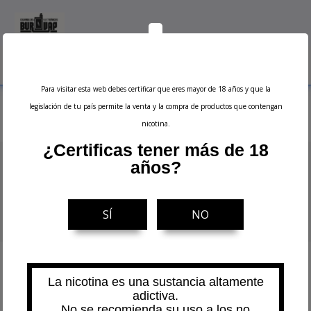
0
Menu
Buscar
Iniciar sesión
Ver carrito
Para visitar esta web debes certificar que eres mayor de 18 años y que la
Nuestras tiendas
legislación de tu país permite la venta y la compra de productos que contengan
nicotina.
¿Certificas tener más de 18
años?
Información Legal
Contáctanos
SÍ
NO
© 2019 - Todos los derechos reservados
La nicotina es una sustancia altamente
adictiva.
No se recomienda su uso a los no