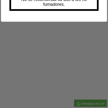
fumadores.
Whataspp Live Chat