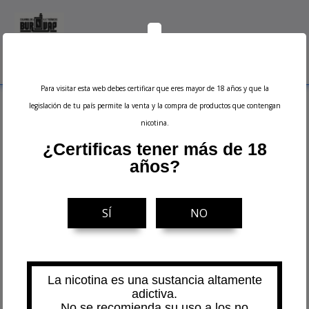
0
Menu
Buscar
Iniciar sesión
Ver carrito
Para visitar esta web debes certificar que eres mayor de 18 años y que la
Inicio
Sales de Nicotina
Sales Postres
Don Juan Cafe 10ml - Kings Crest
legislación de tu país permite la venta y la compra de productos que contengan
Salts
nicotina.
¿Certificas tener más de 18
años?
SÍ
NO
La nicotina es una sustancia altamente
adictiva.
No se recomienda su uso a los no