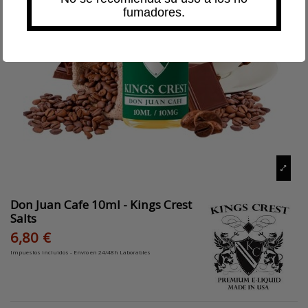
fumadores.
Don Juan Cafe 10ml - Kings Crest
Salts
6,80 €
Impuestos incluidos
- Envío en 24/48h Laborables