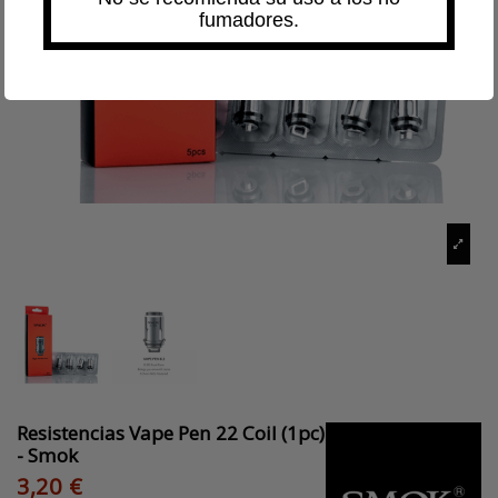
fumadores.
Resistencias Vape Pen 22 Coil (1pc)
- Smok
3,20 €