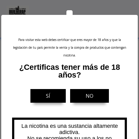
0
Menu
Buscar
Iniciar sesión
Ver carrito
Para visitar esta web debes certificar que eres mayor de 18 años y que la
Inicio
Resistencias
Resistencias Vape Pen 22 Coil (1pc) - Smok
legislación de tu país permite la venta y la compra de productos que contengan
nicotina.
¿Certificas tener más de 18
años?
SÍ
NO
La nicotina es una sustancia altamente
adictiva.
No se recomienda su uso a los no