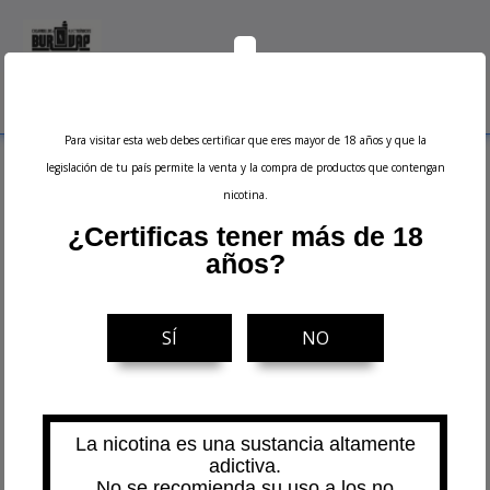
0
Menu
Buscar
Iniciar sesión
Ver carrito
Para visitar esta web debes certificar que eres mayor de 18 años y que la
Inicio
Accesorios
Campanas
Bishop MTL RTA Extension Kit 4ml -
legislación de tu país permite la venta y la compra de productos que contengan
Ambition Mods
nicotina.
¿Certificas tener más de 18
años?
-10%
SÍ
NO
La nicotina es una sustancia altamente
adictiva.
No se recomienda su uso a los no