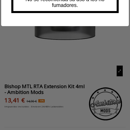
fumadores.
Bishop MTL RTA Extension Kit 4ml
- Ambition Mods
13,41 €
-10%
14,90 €
Impuestos incluidos
- Envío en 24/48h Laborables